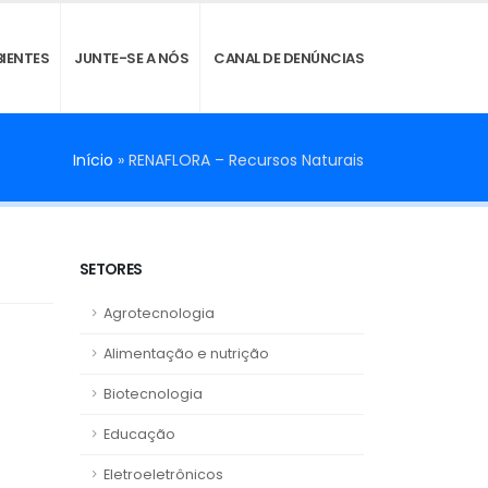
IENTES
JUNTE-SE A NÓS
CANAL DE DENÚNCIAS
Início
»
RENAFLORA – Recursos Naturais
SETORES
Agrotecnologia
Alimentação e nutrição
Biotecnologia
Educação
Eletroeletrônicos