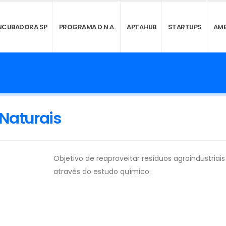
NCUBADORA SP
PROGRAMA D.N.A.
APTAHUB
STARTUPS
AMB
Naturais
Objetivo de reaproveitar resíduos agroindustriais
através do estudo químico.