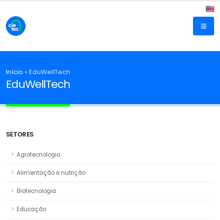
Início
»
EduWellTech
EduWellTech
SETORES
Agrotecnologia
Alimentação e nutrição
Biotecnologia
Educação